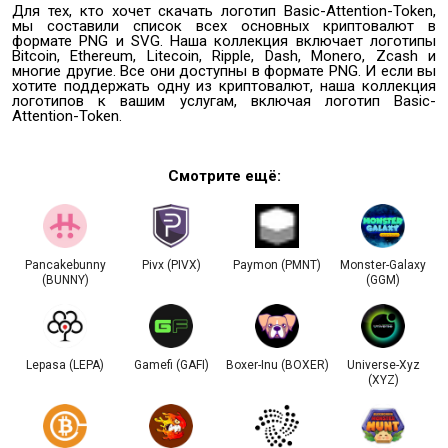
Для тех, кто хочет скачать логотип Basic-Attention-Token,
мы составили список всех основных криптовалют в
формате PNG и SVG. Наша коллекция включает логотипы
Bitcoin, Ethereum, Litecoin, Ripple, Dash, Monero, Zcash и
многие другие. Все они доступны в формате PNG. И если вы
хотите поддержать одну из криптовалют, наша коллекция
логотипов к вашим услугам, включая логотип Basic-
Attention-Token.
Смотрите ещё:
Pancakebunny
Pivx (PIVX)
Paymon (PMNT)
Monster-Galaxy
(BUNNY)
(GGM)
Lepasa (LEPA)
Gamefi (GAFI)
Boxer-Inu (BOXER)
Universe-Xyz
(XYZ)